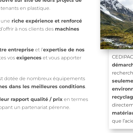
vre sur site de leurs projets de
tenants en plastique.
s une
riche expérience et renforcé
d’offrir à nos clients des
machines
re entreprise
et l’
expertise de nos
CEDIPACK
tes vos
exigences
et vous apporter
démarch
recherc
est dotée de nombreux équipements
seulemen
nes dans les meilleures conditions
.
environ
recycla
leur rapport qualité / prix
en termes
directem
ppant un partenariat pérenne.
matériau
que l’aci