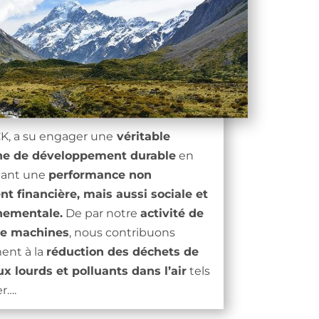
, a su engager une
véritable
e de développement durable
en
hant une
performance non
t financière, mais aussi sociale et
nementale.
De par notre
activité de
ge machines
, nous contribuons
ent à la
réduction des déchets de
x lourds et polluants dans l’air
tels
er….