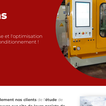
ns
se et l'optimisation
onditionnement !
ement nos clients
de l’
étude
de