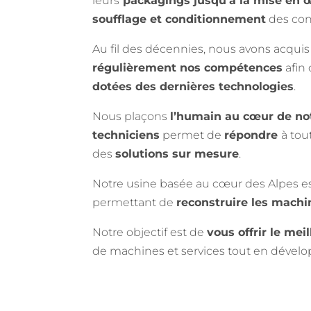
leurs
packagings jusqu’à la mise en œu
soufflage et conditionnement
des con
Au fil des décennies, nous avons acqui
régulièrement nos compétences
afin 
dotées des dernières technologies
.
Nous plaçons
l’humain au cœur de not
techniciens
permet de
répondre
à tou
des
solutions sur mesure
.
Notre usine basée au cœur des Alpes 
permettant de
reconstruire les machi
Notre objectif est de
vous offrir le meil
de machines et services tout en dévelo