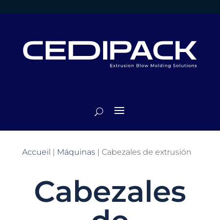
Accueil
|
Máquinas
|
Cabezales de extrusión
Cabezales